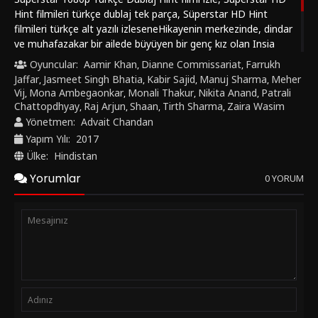
Hint filmileri türkçe dublaj tek parça, Süperstar HD Hint
filmileri türkçe alt yazılı izleseneHikayenin merkezinde, dindar
ve muhafazakar bir ailede büyüyen bir genç kız olan Insia
Malik var. Şarkıcı olmayı hayal ederek, müzik yapmayı
Oyuncular:
Aamir Khan
Dianne Commissariat
Farrukh
,
,
yasaklayan ama ona bir dizüstü bilgisayar veren annesinden
Jaffar
Jasmeet Singh Bhatia
Kabir Sajid
Manuj Sharma
Meher
,
,
,
,
destek bulan katı babası Farukh nedeniyle yaratıcı
Vij
Mona Ambegaonkar
Monali Thakur
Nikita Anand
Patrali
,
,
,
,
potansiyelini gerçekleştiremez. Kız öğrenci çevrimiçi olur ve
Chattopdhyay
Raj Arjun
Shaan
Tirth Sharma
Zaira Wasim
,
,
,
,
kendi müzik videosunu yüzüne sakladığı YouTube'a yükler,
Yönetmen:
Advait Chandan
babasının hilesini bileceğinden korkar. Şaşırtıcı bir şekilde,
Yapım Yılı:
2017
Insia popülerlik kazanıyor, abone kazanıyor ve gerçek bir
Ülke:
Hindistan
seçmelere davet alıyor. . https://hintfilmizle.vip/ keyifli seyirler
Yorumlar
diler.
0 YORUM