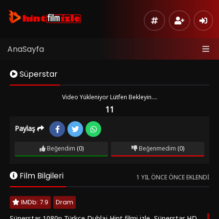
AnaSayfa
Süperstar
Video Yükleniyor Lütfen Bekleyin....
11
Paylaş
FRAGMAN
Listeye
Beğendim
(0)
Beğenmedim
(0)
Ekle
TR
Moly
Hata
Film Bilgileri
Bildir
TR
1 YIL ÖNCE ÖNCE EKLENDI
Fembed
Sinema
ALTYZ
IMDb: 7.9
Dram
Modu
Moly
Süperstar 1080p Türkçe Dublaj Hint filmi izle, Süperstar HD