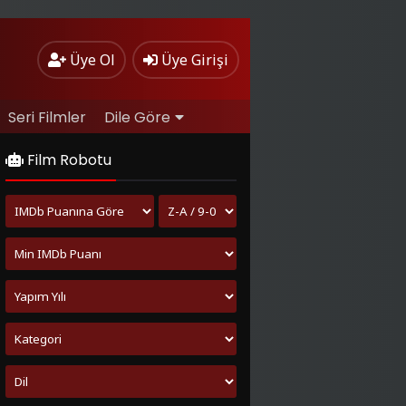
Üye Ol
Üye Girişi
Seri Filmler
Dile Göre
Film Robotu