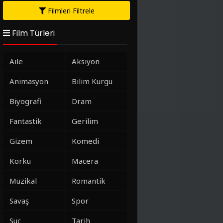
Filmleri Filtrele
Film Türleri
Aile
Aksiyon
Animasyon
Bilim Kurgu
Biyografi
Dram
Fantastik
Gerilim
Gizem
Komedi
Korku
Macera
Müzikal
Romantik
Savaş
Spor
Suç
Tarih