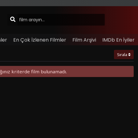
ler
En Çok İzlenen Filmler
Film Arşivi
IMDb En İyiler
Sırala
ğınız kriterde film bulunamadı.