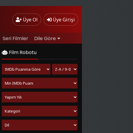
Üye Ol
Üye Girişi
Seri Filmler
Dile Göre
Film Robotu