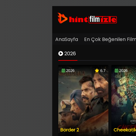
AnaSayfa
En Çok Beğenilen Film
2026
2026
6.7
2026
Border 2
Cheekatil