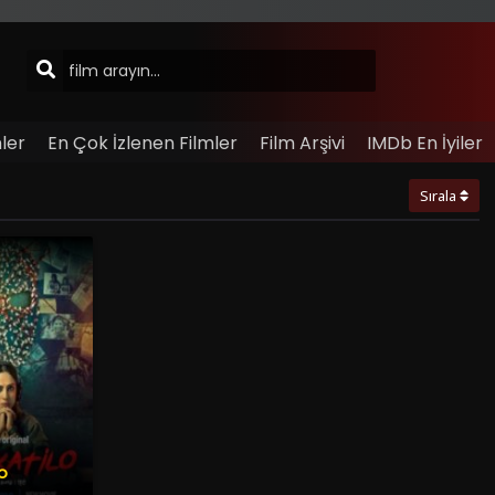
ler
En Çok İzlenen Filmler
Film Arşivi
IMDb En İyiler
Sırala
o