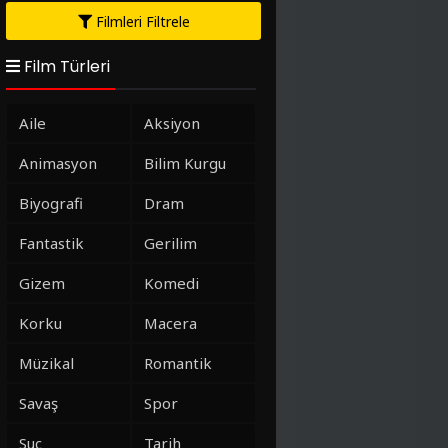
Filmleri Filtrele
Film Türleri
Aile
Aksiyon
Animasyon
Bilim Kurgu
Biyografi
Dram
Fantastik
Gerilim
Gizem
Komedi
Korku
Macera
Müzikal
Romantik
Savaş
Spor
Suç
Tarih