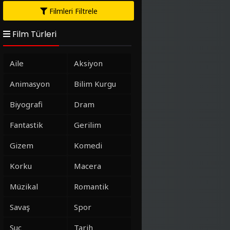
Filmleri Filtrele
Film Türleri
Aile
Aksiyon
Animasyon
Bilim Kurgu
Biyografi
Dram
Fantastik
Gerilim
Gizem
Komedi
Korku
Macera
Müzikal
Romantik
Savaş
Spor
Suç
Tarih