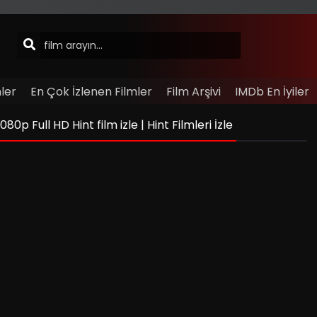
ler
En Çok İzlenen Filmler
Film Arşivi
IMDb En İyiler
 Full HD Hint film izle | Hint Filmleri İzle