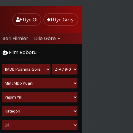
Üye Ol
Üye Girişi
Seri Filmler
Dile Göre
Film Robotu