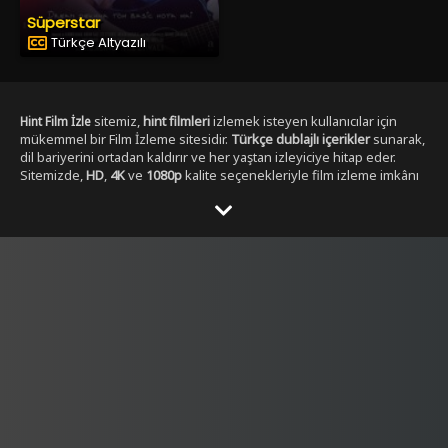
Süperstar
Türkçe Altyazılı
sitemiz,
hint filmleri
izlemek isteyen kullanıcılar için
Hint Film İzle
mükemmel bir Film İzleme sitesidir.
Türkçe dublajlı içerikler
sunarak,
dil bariyerini ortadan kaldırır ve her yaştan izleyiciye hitap eder.
Sitemizde,
HD
,
4K
ve
1080p
kalite seçenekleriyle film izleme imkânı
sunulmaktadır. ,
Yabancı Dizi izleme secenekleri ile
Dizibox
Kullanıcılar, her zaman en yüksek çözünürlükte, en kesintisiz
şekilde film izleyebilirler. Sitemizde yer alan Tüm
Hint film
kategorileri
, geniş bir yelpazeye sahiptir.
,
aksiyon hint filmleri izle
dram
,
romantik
,
komedi
,
gerilim
ve
fantastik
gibi en popüler
türlerdeki
hint filmleri
, kolayca ulaşılabilir. Ayrıca,
tüm film türlerini
keşfetmek isteyen kullanıcılar için özel filtreleme seçenekleri de
sunulmaktadır.
Hintfilmizle.vip
olarak,
full HD
Hint film izle türkçe
kalitesinde
hint filmleri
sunmakla kalmaz, aynı
dublaj tek parça
zamanda
yüksek kaliteli ses ve görüntü
ile eşsiz bir izleme
deneyimi yaşatır. Filmleri izlerken hem görsel hem de işitsel olarak
tatmin edici bir içerik elde edersiniz.
Türkçe dublajlı
ve
alt yazılı
filmler
gibi seçenekler sayesinde, kullanıcılar kendi tercihine göre
içerik seçebilirler. Hem yeni çıkan filmleri hem de klasikleşmiş
hint
filmleri
burada bulabilirsiniz. Sitemiz,
4K çözünürlük
sunarak,