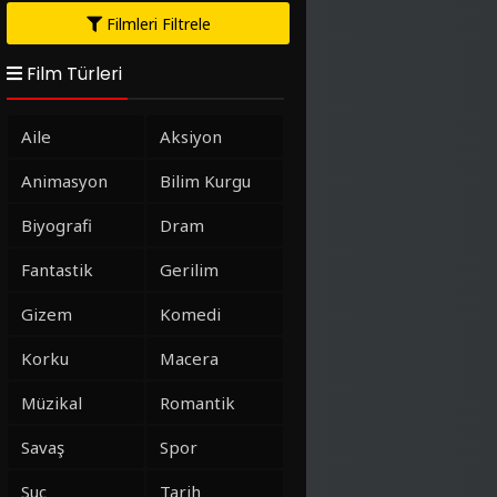
Filmleri Filtrele
Film Türleri
Aile
Aksiyon
Animasyon
Bilim Kurgu
Biyografi
Dram
Fantastik
Gerilim
Gizem
Komedi
Korku
Macera
Müzikal
Romantik
Savaş
Spor
Suç
Tarih