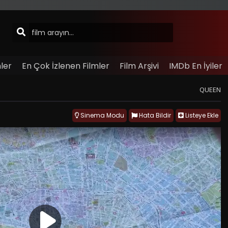
ler
En Çok İzlenen Filmler
Film Arşivi
IMDb En İyiler
QUEEN
Sinema Modu
Hata Bildir
Listeye Ekle