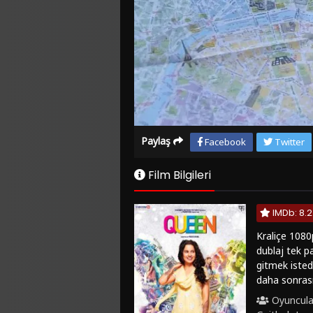
Paylaş
Facebook
Twitter
Film Bilgileri
IMDb: 8.2
Kraliçe 1080p
dublaj tek pa
gitmek isted
daha sonras
taraftan niş
Oyuncula
sinirle bunu