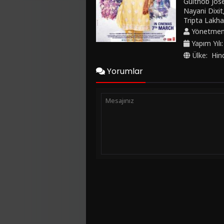
Guithob Jos
yapan sevgil
Nayani Dixit
onunla balay
Tripta Lakha
fırsatını ke
Yönetme
Yapım Yılı
Ülke:
Hin
Yorumlar