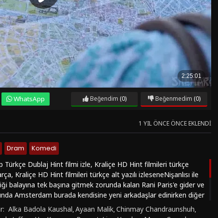
WhatsApp
Beğendim
(0)
Beğenmedim
(0)
1 YIL ÖNCE ÖNCE EKLENDI
Dram
Komedi
 Türkçe Dublaj Hint filmi izle, Kraliçe HD Hint filmileri türkçe
rça, Kraliçe HD Hint filmileri türkçe alt yazılı izleseneNişanlısı ile
iği balayına tek başına gitmek zorunda kalan Rani Paris'e gider ve
ında Amsterdam burada kendisine yeni arkadaşlar edinirken diğer
anlısı onun yanına gelmek haber gönderir. Fakat geçmişin verdiği
r:
Alka Badola Kaushal
Ayaan Malik
Chinmay Chandraunshuh
,
,
,
 kabul etmeyen Rani ülkesine geri döndüğünde ise evlilik planı