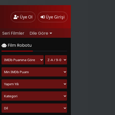
Üye Ol
Üye Girişi
Seri Filmler
Dile Göre
Film Robotu