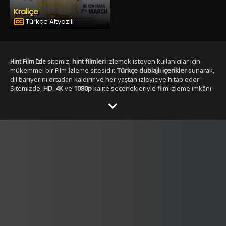
Kraliçe
Türkçe Altyazılı
sitemiz,
hint filmleri
izlemek isteyen kullanıcılar için
Hint Film İzle
mükemmel bir Film İzleme sitesidir.
Türkçe dublajlı içerikler
sunarak,
dil bariyerini ortadan kaldırır ve her yaştan izleyiciye hitap eder.
Sitemizde,
HD
,
4K
ve
1080p
kalite seçenekleriyle film izleme imkânı
sunulmaktadır. ,
Yabancı Dizi izleme secenekleri ile
Dizibox
Kullanıcılar, her zaman en yüksek çözünürlükte, en kesintisiz
şekilde film izleyebilirler. Sitemizde yer alan Tüm
Hint film
kategorileri
, geniş bir yelpazeye sahiptir.
,
aksiyon hint filmleri izle
dram
,
romantik
,
komedi
,
gerilim
ve
fantastik
gibi en popüler
türlerdeki
hint filmleri
, kolayca ulaşılabilir. Ayrıca,
tüm film türlerini
keşfetmek isteyen kullanıcılar için özel filtreleme seçenekleri de
sunulmaktadır.
Hintfilmizle.vip
olarak,
full HD
Hint film izle türkçe
kalitesinde
hint filmleri
sunmakla kalmaz, aynı
dublaj tek parça
zamanda
yüksek kaliteli ses ve görüntü
ile eşsiz bir izleme
deneyimi yaşatır. Filmleri izlerken hem görsel hem de işitsel olarak
tatmin edici bir içerik elde edersiniz.
Türkçe dublajlı
ve
alt yazılı
filmler
gibi seçenekler sayesinde, kullanıcılar kendi tercihine göre
içerik seçebilirler. Hem yeni çıkan filmleri hem de klasikleşmiş
hint
filmleri
burada bulabilirsiniz. Sitemiz,
4K çözünürlük
sunarak,