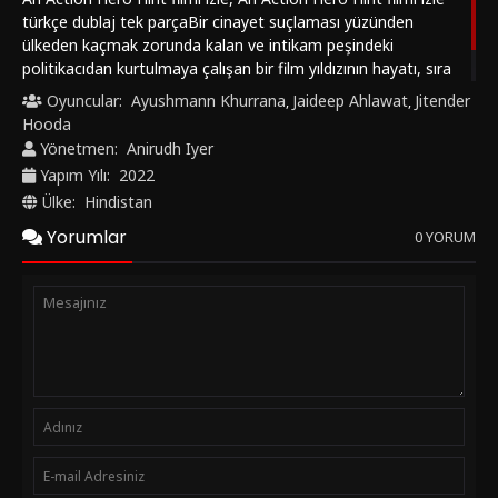
türkçe dublaj tek parçaBir cinayet suçlaması yüzünden
ülkeden kaçmak zorunda kalan ve intikam peşindeki
politikacıdan kurtulmaya çalışan bir film yıldızının hayatı, sıra
dışı bir aksiyon filmine dönüşür. https://hintfilmizle.vip/ keyifli
Oyuncular:
Ayushmann Khurrana
Jaideep Ahlawat
Jitender
,
,
seyirler diler.
Hooda
Yönetmen:
Anirudh Iyer
Yapım Yılı:
2022
Ülke:
Hindistan
Yorumlar
0 YORUM