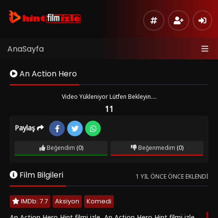
AnaSayfa
An Action Hero
Video Yükleniyor Lütfen Bekleyin....
11
Paylaş
FRAGMAN
Listeye
Beğendim
(0)
Beğenmedim
(0)
Ekle
ALTYZ
Moly
Hata
Film Bilgileri
Bildir
ALTYZ
1 YIL ÖNCE ÖNCE EKLENDI
Fembed
Sinema
IMDb: 7.7
Aksiyon
Komedi
Modu
An Action Hero Hint filmi izle, An Action Hero Hint filmi izle