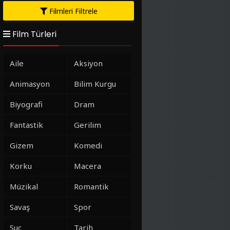
Filmleri Filtrele
Film Türleri
Aile
Aksiyon
Animasyon
Bilim Kurgu
Biyografi
Dram
Fantastik
Gerilim
Gizem
Komedi
Korku
Macera
Müzikal
Romantik
Savaş
Spor
Suç
Tarih