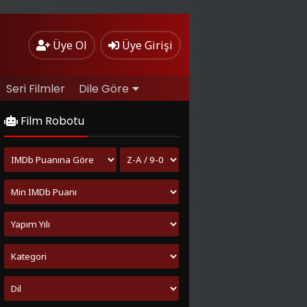
Üye Ol
Üye Girişi
Seri Filmler
Dile Göre
Film Robotu