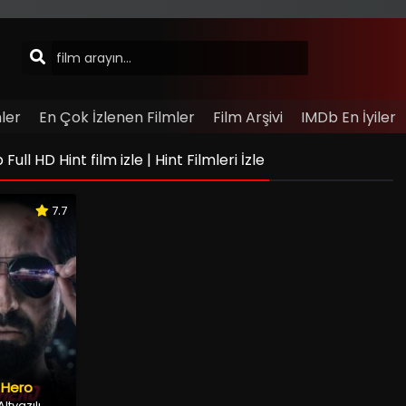
ler
En Çok İzlenen Filmler
Film Arşivi
IMDb En İyiler
l HD Hint film izle | Hint Filmleri İzle
7.7
 Hero
ltyazılı