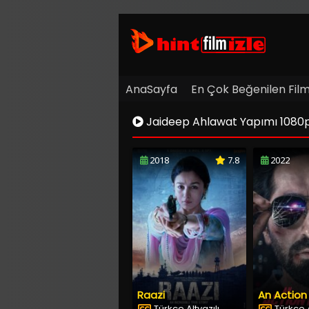
AnaSayfa
En Çok Beğenilen Film
Jaideep Ahlawat Yapımı 1080p Ful
2018
7.8
2022
Raazi
An Action
Türkçe Altyazılı
Türkçe A