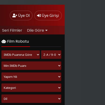
Üye Ol
Üye Girişi
Seri Filmler
Dile Göre
Film Robotu