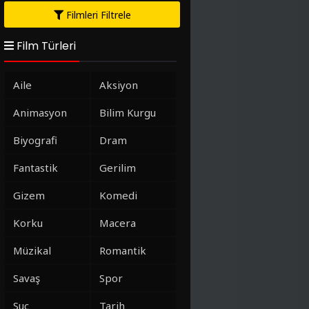
Filmleri Filtrele
Film Türleri
Aile
Aksiyon
Animasyon
Bilim Kurgu
Biyografi
Dram
Fantastik
Gerilim
Gizem
Komedi
Korku
Macera
Müzikal
Romantik
Savaş
Spor
Suç
Tarih