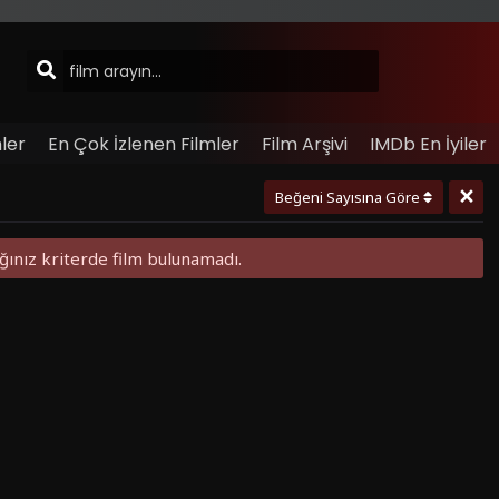
ler
En Çok İzlenen Filmler
Film Arşivi
IMDb En İyiler
×
Beğeni Sayısına Göre
ğınız kriterde film bulunamadı.