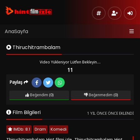
AnaSayfa
Thiruchitrambalam
Video Yükleniyor Lütfen Bekleyin....
11
Paylaş
FRAGMAN
Listeye
Beğendim
(0)
Beğenmedim
(0)
Ekle
ALTYZ
Moly
Hata
Film Bilgileri
Bildir
ALTYZ
1 YIL ÖNCE ÖNCE EKLENDI
Fembed
Sinema
IMDb: 8.1
Dram
Komedi
Modu
Thiruchitrambalam Hint filmi izle, Thiruchitrambalam Hint