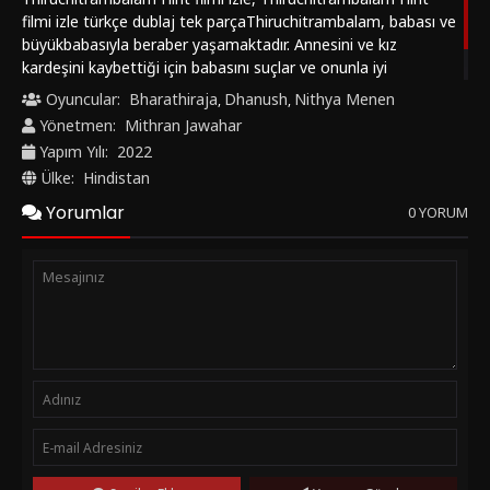
filmi izle türkçe dublaj tek parçaThiruchitrambalam, babası ve
büyükbabasıyla beraber yaşamaktadır. Annesini ve kız
kardeşini kaybettiği için babasını suçlar ve onunla iyi
geçinemez. Bu arada aşk hayatı da iyi gitmemektedir...
Oyuncular:
Bharathiraja
Dhanush
Nithya Menen
,
,
https://hintfilmizle.vip/ keyifli seyirler diler.
Yönetmen:
Mithran Jawahar
Yapım Yılı:
2022
Ülke:
Hindistan
Yorumlar
0 YORUM