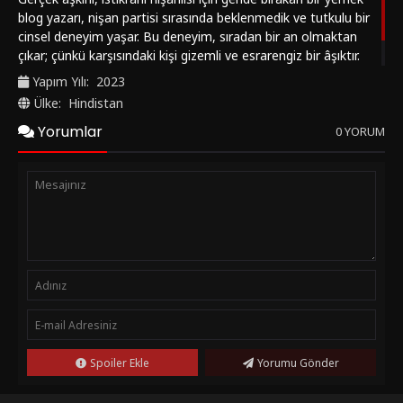
blog yazarı, nişan partisi sırasında beklenmedik ve tutkulu bir
cinsel deneyim yaşar. Bu deneyim, sıradan bir an olmaktan
çıkar; çünkü karşısındaki kişi gizemli ve esrarengiz bir âşıktır.
Hikaye, duygusal çatışmalar ve sürprizlerle dolu bir
Yapım Yılı:
2023
atmosferde ilerler.
Ülke:
Hindistan
Yorumlar
0 YORUM
Spoiler Ekle
Yorumu Gönder