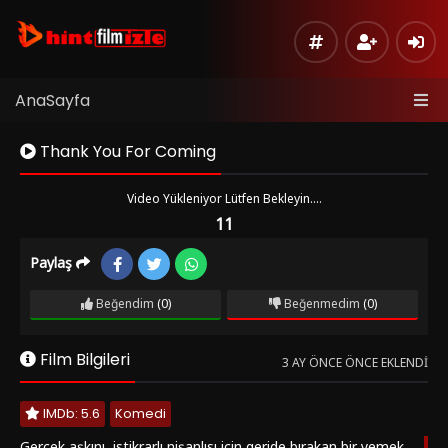
AnaSayfa
Thank You For Coming
Video Yükleniyor Lütfen Bekleyin....
11
Paylaş
Kaynak
Listeye
1
Beğendim
(0)
Beğenmedim
(0)
Ekle
Hata
Film Bilgileri
Bildir
3 AY ÖNCE ÖNCE EKLENDI
Sinema
IMDb: 5.6
Komedi
Modu
Gerçek aşkını, istikrarlı nişanlısı için geride bırakan bir yemek