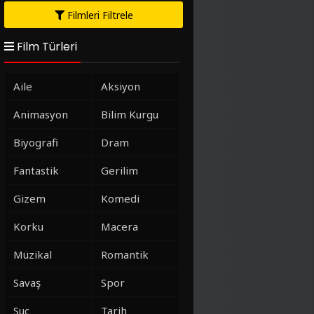
Filmleri Filtrele
Film Türleri
Aile
Aksiyon
Animasyon
Bilim Kurgu
Biyografi
Dram
Fantastik
Gerilim
Gizem
Komedi
Korku
Macera
Müzikal
Romantik
Savaş
Spor
Suç
Tarih