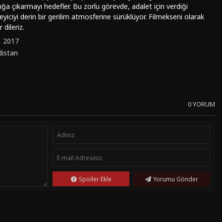
ığa çıkarmayı hedefler. Bu zorlu görevde, adalet için verdiği
eyiciyi derin bir gerilim atmosferine sürüklüyor. Filmekseni olarak
r dileriz.
:
2017
distan
0 YORUM
Spoiler Ekle
Yorumu Gönder