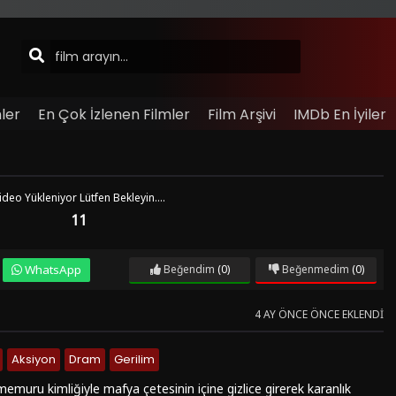
ler
En Çok İzlenen Filmler
Film Arşivi
IMDb En İyiler
ideo Yükleniyor Lütfen Bekleyin....
11
WhatsApp
Beğendim
(0)
Beğenmedim
(0)
4 AY ÖNCE ÖNCE EKLENDI
Aksiyon
Dram
Gerilim
memuru kimliğiyle mafya çetesinin içine gizlice girerek karanlık