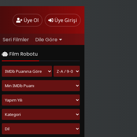
Üye Ol
Üye Girişi
Seri Filmler
Dile Göre
Film Robotu