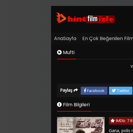
AnaSayfa
En Çok Beğenilen Film
Mufti
V
Kaynak
Paylaş
Facebook
Twitter
1
Listeye
Ekle
Film Bilgileri
Hata
Bildir
IMDb: 7.9
Sinema
Modu
Gana, polis 