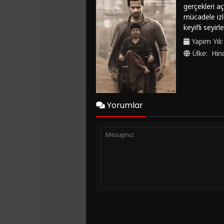
gerçekleri aç
mücadele izl
keyifli seyirle
Yapım Yılı
Ülke:
Hin
Yorumlar