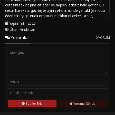
çetesini tek başına alt eder ve hepsini etkisiz hale getirir. Bu
cesur hareketi, geçmişte aynı çetenin içinde yer aldığını iddia
eden bir uyuşturucu örgütünün dikkatini çeker. Örgüt,
Parthiban’ın eski bağlarını sorgulamaya başlar ve bu durum
Yapım Yılı:
2023
onu tehlikeli bir oyunun içine sürükler.
Ülke:
Hindistan
Yorumlar
0 YORUM
Spoiler Ekle
Yorumu Gönder