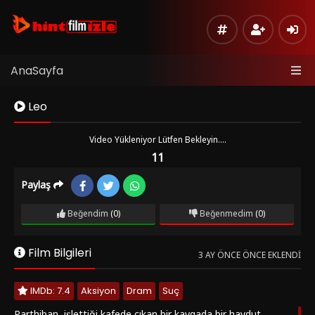
AnaSayfa
Leo
Video Yükleniyor Lütfen Bekleyin....
11
Paylaş
Kaynak
Listeye
1
Beğendim
(0)
Beğenmedim
(0)
Ekle
Hata
Film Bilgileri
Bildir
3 AY ÖNCE ÖNCE EKLENDI
Sinema
IMDb: 7.4
Aksiyon
Dram
Suç
Modu
Parthiban, işlettiği kafede çıkan bir kavgada bir haydut