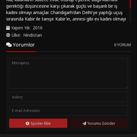
gerektiği düşüncesine karşı çıkarak güçlü ve başarılı bir iş
kadını olmayı amaçlar. Chandigarh'dan Delhi'ye yaptığı uçuş
sırasında Kabir ile tanışır. Kabir'in, annesi gibi ev kadını olmayı
hayal ettiğini ve iş dünyasında aktif bir rol almak istemediğini
Yapım Yılı:
2016
fark eder. Ayrıca Kabir'in, zengin bir babanın oğlu olduğunu ve
Ülke:
Hindistan
babasının mirasını devralmak ya da kariyer yolunu takip
Yorumlar
etmek istemediğini öğrenir. Bu karşılaşma, Kia'nın azmi ve
0 YORUM
Kabir'in hayalleri arasında önemli bir fark olduğunu ortaya
koyar.
Spoiler Ekle
Yorumu Gönder