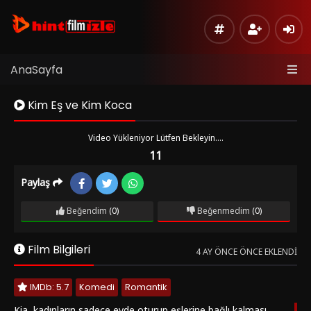
AnaSayfa
Kim Eş ve Kim Koca
Video Yükleniyor Lütfen Bekleyin....
11
Paylaş
Kaynak
Listeye
1
Beğendim
(0)
Beğenmedim
(0)
Ekle
Hata
Film Bilgileri
Bildir
4 AY ÖNCE ÖNCE EKLENDI
Sinema
IMDb: 5.7
Komedi
Romantik
Modu
Kia, kadınların sadece evde oturup eşlerine bağlı kalması