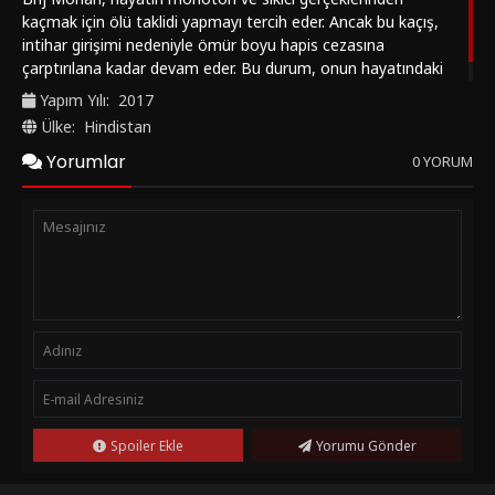
kaçmak için ölü taklidi yapmayı tercih eder. Ancak bu kaçış,
intihar girişimi nedeniyle ömür boyu hapis cezasına
çarptırılana kadar devam eder. Bu durum, onun hayatındaki
karmaşık ve trajik süreci gözler önüne serer.
Yapım Yılı:
2017
Ülke:
Hindistan
Yorumlar
0 YORUM
Spoiler Ekle
Yorumu Gönder