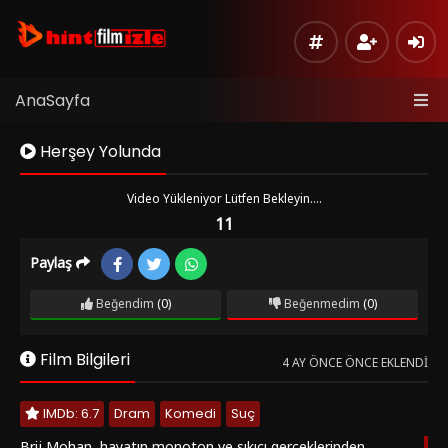
AnaSayfa
Herşey Yolunda
Video Yükleniyor Lütfen Bekleyin....
11
Paylaş
Kaynak
Listeye
1
Beğendim
(0)
Beğenmedim
(0)
Ekle
Hata
Film Bilgileri
Bildir
4 AY ÖNCE ÖNCE EKLENDI
Sinema
IMDb: 6.7
Dram
Komedi
Suç
Modu
Brij Mohan, hayatın monoton ve sıkıcı gerçeklerinden