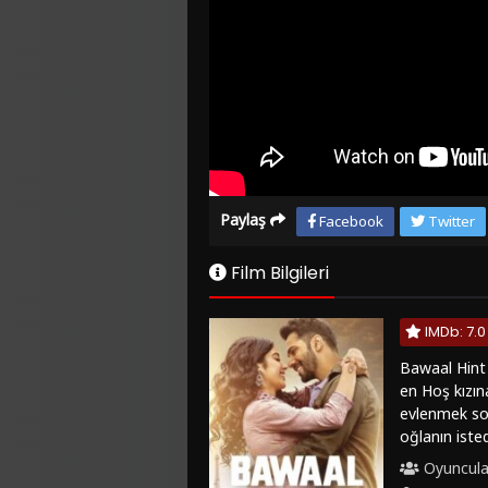
Paylaş
Facebook
Twitter
Film Bilgileri
IMDb: 7.0
Bawaal Hint 
en Hoş kızın
evlenmek sos
oğlanın iste
bir türlü dü
Oyuncula
gelmesini sağl