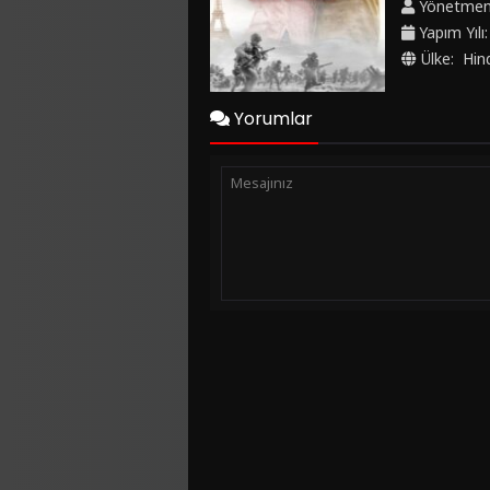
Yönetme
diler.
Yapım Yılı
Ülke:
Hin
Yorumlar