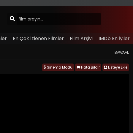
ler
En Çok İzlenen Filmler
Film Arşivi
IMDb En İyiler
BAWAAL
Sinema Modu
Hata Bildir
Listeye Ekle