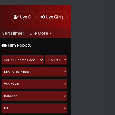
Üye Ol
Üye Girişi
Seri Filmler
Dile Göre
Film Robotu