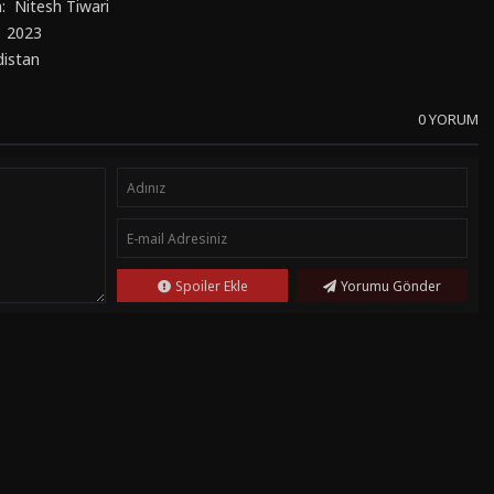
n:
Nitesh Tiwari
:
2023
distan
0 YORUM
Spoiler Ekle
Yorumu Gönder