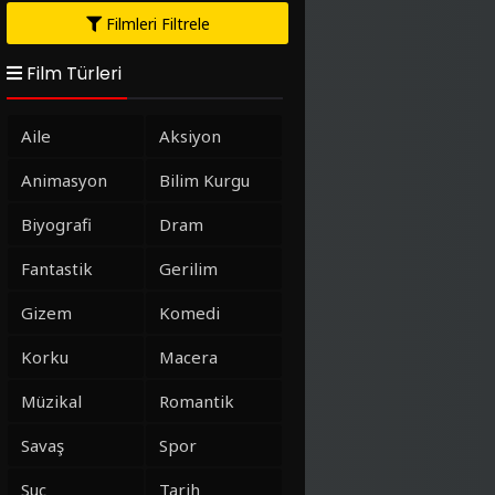
Filmleri Filtrele
Film Türleri
Aile
Aksiyon
Animasyon
Bilim Kurgu
Biyografi
Dram
Fantastik
Gerilim
Gizem
Komedi
Korku
Macera
Müzikal
Romantik
Savaş
Spor
Suç
Tarih