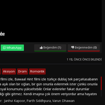
WhatsApp
Beğendim
(1)
Beğenmedim
(0)
1 YIL ÖNCE ÖNCE EKLENDI
Aksiyon
Dram
Romantik
filmi izle, Bawaal Hint filmi izle türkçe dublaj tek parçaKasabanın
a aşık olan bir oğlan, bir gün onunla evlenmek ister çünkü onunla
yal konumunu yükseltebilir. Onlar evlenirler fakat durumlar
diği gibi gitmez. Kendi imajına çok önem veriyordur ama hayatını
zene sokamıyordur. Kız da ona bir ders vermek ve kendine
r:
Janhvi Kapoor
Parth Siddhpura
Varun Dhawan
,
,
amak için tavrını değiştirir. https://hintfilmizle.vip/ keyifli seyirler