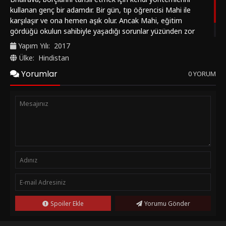
kullanan genç bir adamdır. Bir gün, tıp öğrencisi Mahi ile
karşılaşır ve ona hemen aşık olur. Ancak Mahi, eğitim
gördüğü okulun sahibiyle yaşadığı sorunlar yüzünden zor
durumda kalır. Bhairava, sevdiği kadını bu sıkıntıdan
Yapım Yılı:
2017
kurtarmak için tüm gücüyle mücadele edecektir.
Ülke:
Hindistan
Yorumlar
0 YORUM
Spoiler Ekle
Yorumu Gönder