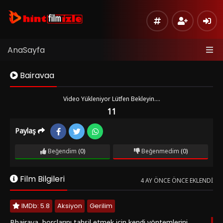
AnaSayfa
Bairavaa
Video Yükleniyor Lütfen Bekleyin....
11
Paylaş
Kaynak
Listeye
1
Beğendim
(0)
Beğenmedim
(0)
Ekle
Hata
Film Bilgileri
Bildir
4 AY ÖNCE ÖNCE EKLENDI
Sinema
IMDb: 5.8
Aksiyon
Gerilim
Modu
Bhairava, borçlarını tahsil etmek için kendi yöntemlerini