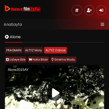
AnaSayfa
Alone
FRAGMAN
ALTYZ Moly
ALTYZ Odnok
Listeye Ekle
Hata Bildir
Sinema Modu