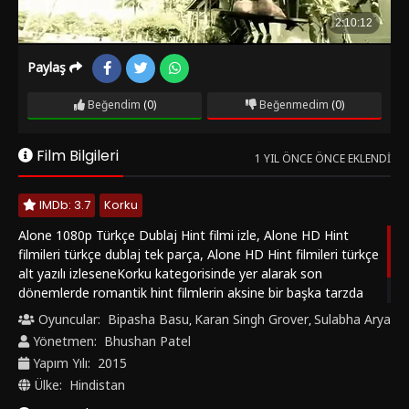
Paylaş
Beğendim
(0)
Beğenmedim
(0)
Film Bilgileri
1 YIL ÖNCE ÖNCE EKLENDI
IMDb: 3.7
Korku
Alone 1080p Türkçe Dublaj Hint filmi izle, Alone HD Hint
filmileri türkçe dublaj tek parça, Alone HD Hint filmileri türkçe
alt yazılı izleseneKorku kategorisinde yer alarak son
dönemlerde romantik hint filmlerin aksine bir başka tarzda
sinema tutkunları ile bir araya gelmiştir. Filmde sizlerin değişik
Oyuncular:
Bipasha Basu
Karan Singh Grover
Sulabha Arya
,
,
sahnelerin beklediğini söyleyerek iyi seyirler dileriz..
Yönetmen:
Bhushan Patel
Yapım Yılı:
2015
Ülke:
Hindistan