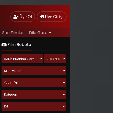
Üye Ol
Üye Girişi
Seri Filmler
Dile Göre
Film Robotu