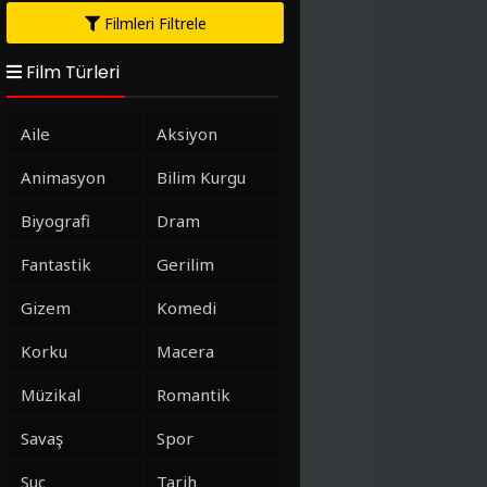
Filmleri Filtrele
Film Türleri
Aile
Aksiyon
Animasyon
Bilim Kurgu
Biyografi
Dram
Fantastik
Gerilim
Gizem
Komedi
Korku
Macera
Müzikal
Romantik
Savaş
Spor
Suç
Tarih