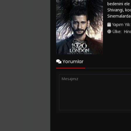
bedenini ele 
Shivangi, ko
Sinemalarda g
yaşatıyor. Sh
Yapım Yılı
kilitleyecek.
Ülke:
Hin
Yorumlar