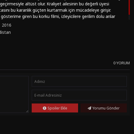
geçirmesiyle altüst olur. Kraliyet ailesinin bu değerli üyesi
casını bu karanlık güçten kurtarmak için mücadeleye girişir.
österime giren bu korku filmi, izleyicilere gerilim dolu anlar
ivangi’nin sevgi ve cesaretle verdiği savaş, izleyicileri ekrana
:
2016
distan
0 YORUM
Spoiler Ekle
Yorumu Gönder