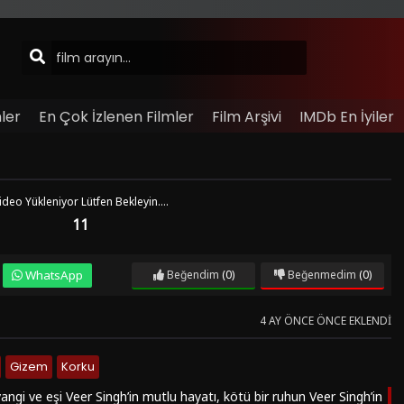
ler
En Çok İzlenen Filmler
Film Arşivi
IMDb En İyiler
ideo Yükleniyor Lütfen Bekleyin....
11
WhatsApp
Beğendim
(0)
Beğenmedim
(0)
4 AY ÖNCE ÖNCE EKLENDI
Gizem
Korku
angi ve eşi Veer Singh’in mutlu hayatı, kötü bir ruhun Veer Singh’in