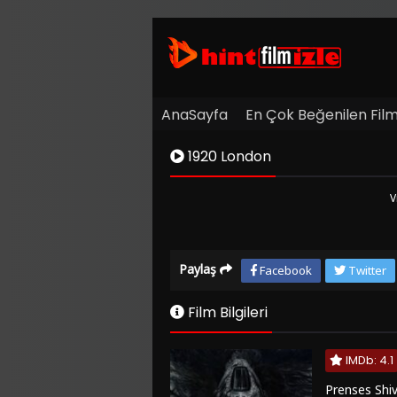
AnaSayfa
En Çok Beğenilen Film
1920 London
V
Kaynak
Paylaş
Facebook
Twitter
1
Listeye
Ekle
Film Bilgileri
Hata
Bildir
IMDb: 4.1
Sinema
Modu
Prenses Shiv