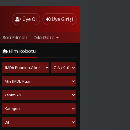
Üye Ol
Üye Girişi
Seri Filmler
Dile Göre
Film Robotu