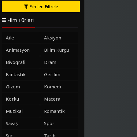
Filmleri Filtrele
Film Türleri
Aile
Aksiyon
Animasyon
Bilim Kurgu
Biyografi
Dram
Fantastik
Gerilim
Gizem
Komedi
Korku
Macera
Müzikal
Romantik
Savaş
Spor
Suç
Tarih