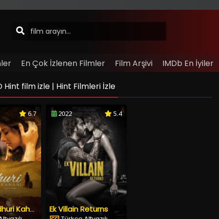
ler
En Çok İzlenen Filmler
Film Arşivi
IMDb En İyiler
int film izle | Hint Filmleri İzle
6.7
2022
5.4
Ek Villain Returns
Hamari Adhuri Kahani
ltyazılı
Türkçe Altyazılı