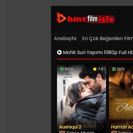
AnaSayfa
En Çok Beğenilen Film
Mohit Suri Yapımı 1080p Full HD H
2013
7.0
2015
Aashiqui 2
Türkçe Altyazılı
Türkçe A