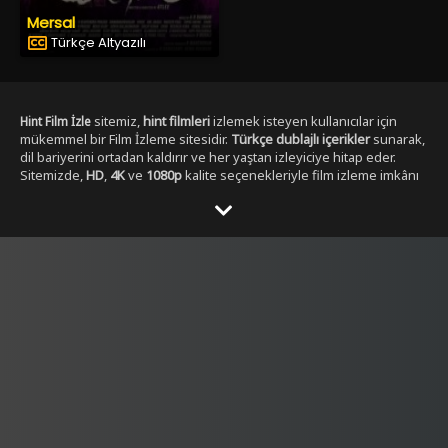
Mersal
Türkçe Altyazılı
sitemiz,
hint filmleri
izlemek isteyen kullanıcılar için
Hint Film İzle
mükemmel bir Film İzleme sitesidir.
Türkçe dublajlı içerikler
sunarak,
dil bariyerini ortadan kaldırır ve her yaştan izleyiciye hitap eder.
Sitemizde,
HD
,
4K
ve
1080p
kalite seçenekleriyle film izleme imkânı
sunulmaktadır. ,
Yabancı Dizi izleme secenekleri ile
Dizibox
Kullanıcılar, her zaman en yüksek çözünürlükte, en kesintisiz
şekilde film izleyebilirler. Sitemizde yer alan Tüm
Hint film
kategorileri
, geniş bir yelpazeye sahiptir.
,
aksiyon hint filmleri izle
dram
,
romantik
,
komedi
,
gerilim
ve
fantastik
gibi en popüler
türlerdeki
hint filmleri
, kolayca ulaşılabilir. Ayrıca,
tüm film türlerini
keşfetmek isteyen kullanıcılar için özel filtreleme seçenekleri de
sunulmaktadır.
Hintfilmizle.vip
olarak,
full HD
Hint film izle türkçe
kalitesinde
hint filmleri
sunmakla kalmaz, aynı
dublaj tek parça
zamanda
yüksek kaliteli ses ve görüntü
ile eşsiz bir izleme
deneyimi yaşatır. Filmleri izlerken hem görsel hem de işitsel olarak
tatmin edici bir içerik elde edersiniz.
Türkçe dublajlı
ve
alt yazılı
filmler
gibi seçenekler sayesinde, kullanıcılar kendi tercihine göre
içerik seçebilirler. Hem yeni çıkan filmleri hem de klasikleşmiş
hint
filmleri
burada bulabilirsiniz. Sitemiz,
4K çözünürlük
sunarak,