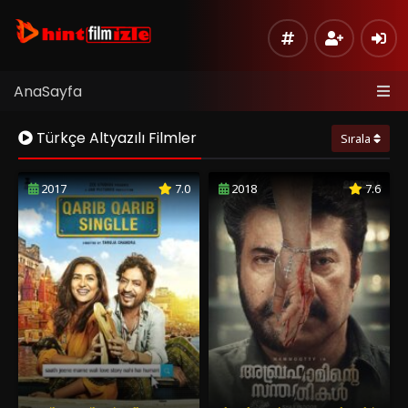
AnaSayfa
Türkçe Altyazılı Filmler
Sırala
2017
7.0
2018
7.6