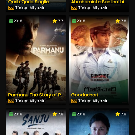
Qarib Qarib Singlle
Abrahaminte Santhathikal
Türkçe Altyazılı
Türkçe Altyazılı
2018
7.7
2018
7.8
Goodachari
Parmanu The Story of Pokhran
Türkçe Altyazılı
Türkçe Altyazılı
2018
7.8
2018
7.8