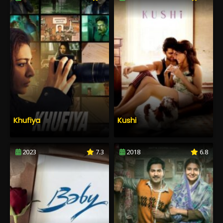
Khufiya
Kushi
2023
7.3
2018
6.8