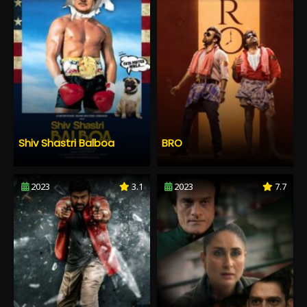
Shiv Shastri Balboa
BRO
2023
3.1
2023
7.7