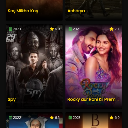
Koş Milkha Koş
Acharya
2023
6.9
2023
7.1
Spy
Rocky aur Rani Kii Prem Kahani
2022
6.5
2023
6.9