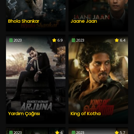
Bhola Shankar
Jaane Jaan
2023
6.9
2023
6.4
Yardım Çağrısı
King of Kotha
2023
6
2023
5.7