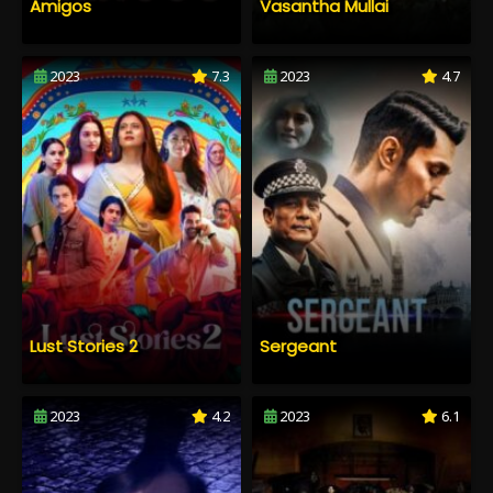
Amigos
Vasantha Mullai
2023
7.3
2023
4.7
Lust Stories 2
Sergeant
2023
4.2
2023
6.1