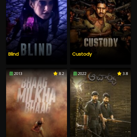
Blind
Custody
2013
8.2
2022
3.8