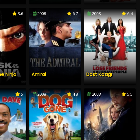
3.6
2008
6.7
2008
6.4
he Ninja
Amiral
Dost Kazığı
5
2008
4.8
2008
5.5