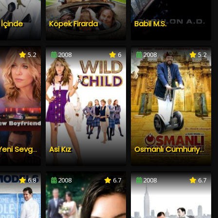
n İçinde
Köpek Firarda
Babil M.S.
5.2
2008
6
2008
5.2
Asi Kız
Annemin Yeni Sevgilisi
Osmanlı Cumhuriyeti
6.8
2008
6.7
2008
6.7