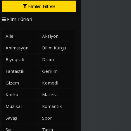
Filmleri Filtrele
Film Türleri
Aile
Aksiyon
Animasyon
Bilim Kurgu
Biyografi
Dram
Fantastik
Gerilim
Gizem
Komedi
Korku
Macera
Müzikal
Romantik
Savaş
Spor
Suç
Tarih