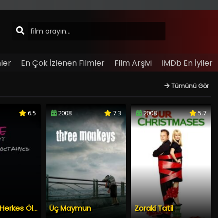
ler
En Çok İzlenen Filmler
Film Arşivi
IMDb En İyiler
Tümünü Gör
6.5
2008
7.3
2008
5.7
Üç Maymun
Zoraki Tatil
Ben Hariç Herkes Ölsün