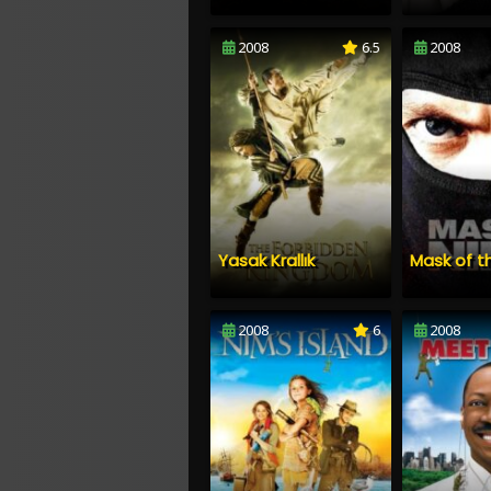
2008
6.5
2008
Yasak Krallık
Mask of t
2008
6
2008