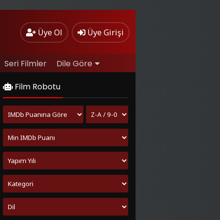
Üye Ol
Üye Girişi
Seri Filmler
Dile Göre
Film Robotu