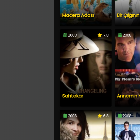
Macera Adası
Bir Çılgını
2008
7.8
2008
Sahtekar
2008
6.8
2008