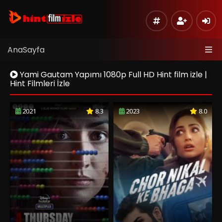
AnaSayfa
Yami Gautam Yapımı 1080p Full HD Hint film izle |
Hint Filmleri İzle
2021
8.3
2023
8.0