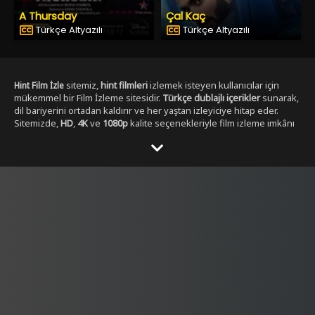
A Thursday
Çal Kaç
Türkçe Altyazılı
Türkçe Altyazılı
sitemiz,
hint filmleri
izlemek isteyen kullanıcılar için
Hint Film İzle
mükemmel bir Film İzleme sitesidir.
Türkçe dublajlı içerikler
sunarak,
dil bariyerini ortadan kaldırır ve her yaştan izleyiciye hitap eder.
Sitemizde,
HD
,
4K
ve
1080p
kalite seçenekleriyle film izleme imkânı
sunulmaktadır. ,
Yabancı Dizi izleme secenekleri ile
Dizibox
Kullanıcılar, her zaman en yüksek çözünürlükte, en kesintisiz
şekilde film izleyebilirler. Sitemizde yer alan Tüm
Hint film
kategorileri
, geniş bir yelpazeye sahiptir.
,
aksiyon hint filmleri izle
dram
,
romantik
,
komedi
,
gerilim
ve
fantastik
gibi en popüler
türlerdeki
hint filmleri
, kolayca ulaşılabilir. Ayrıca,
tüm film türlerini
keşfetmek isteyen kullanıcılar için özel filtreleme seçenekleri de
sunulmaktadır.
Hintfilmizle.vip
olarak,
full HD
Hint film izle türkçe
kalitesinde
hint filmleri
sunmakla kalmaz, aynı
dublaj tek parça
zamanda
yüksek kaliteli ses ve görüntü
ile eşsiz bir izleme
deneyimi yaşatır. Filmleri izlerken hem görsel hem de işitsel olarak
tatmin edici bir içerik elde edersiniz.
Türkçe dublajlı
ve
alt yazılı
filmler
gibi seçenekler sayesinde, kullanıcılar kendi tercihine göre
içerik seçebilirler. Hem yeni çıkan filmleri hem de klasikleşmiş
hint
filmleri
burada bulabilirsiniz. Sitemiz,
4K çözünürlük
sunarak,