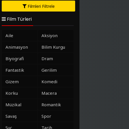
Filmleri Filtrele
Film Türleri
Aile
Aksiyon
Animasyon
Bilim Kurgu
Biyografi
Dram
Fantastik
Gerilim
Gizem
Komedi
Korku
Macera
Müzikal
Romantik
Savaş
Spor
Suç
Tarih