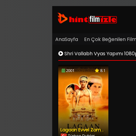
AnaSayfa
En Çok Beğenilen Film
Shri Vallabh Vyas Yapımı 1080p Fu
2001
8.1
Lagaan Evvel Zaman İçinde Hindistan’da
Türkçe Dublaj