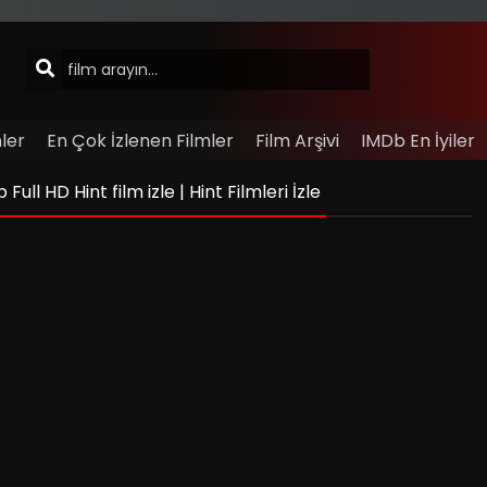
ler
En Çok İzlenen Filmler
Film Arşivi
IMDb En İyiler
ll HD Hint film izle | Hint Filmleri İzle