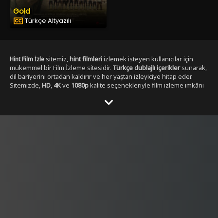
Gold
Türkçe Altyazılı
sitemiz,
hint filmleri
izlemek isteyen kullanıcılar için
Hint Film İzle
mükemmel bir Film İzleme sitesidir.
Türkçe dublajlı içerikler
sunarak,
dil bariyerini ortadan kaldırır ve her yaştan izleyiciye hitap eder.
Sitemizde,
HD
,
4K
ve
1080p
kalite seçenekleriyle film izleme imkânı
sunulmaktadır. ,
Yabancı Dizi izleme secenekleri ile
Dizibox
Kullanıcılar, her zaman en yüksek çözünürlükte, en kesintisiz
şekilde film izleyebilirler. Sitemizde yer alan Tüm
Hint film
kategorileri
, geniş bir yelpazeye sahiptir.
,
aksiyon hint filmleri izle
dram
,
romantik
,
komedi
,
gerilim
ve
fantastik
gibi en popüler
türlerdeki
hint filmleri
, kolayca ulaşılabilir. Ayrıca,
tüm film türlerini
keşfetmek isteyen kullanıcılar için özel filtreleme seçenekleri de
sunulmaktadır.
Hintfilmizle.vip
olarak,
full HD
Hint film izle türkçe
kalitesinde
hint filmleri
sunmakla kalmaz, aynı
dublaj tek parça
zamanda
yüksek kaliteli ses ve görüntü
ile eşsiz bir izleme
deneyimi yaşatır. Filmleri izlerken hem görsel hem de işitsel olarak
tatmin edici bir içerik elde edersiniz.
Türkçe dublajlı
ve
alt yazılı
filmler
gibi seçenekler sayesinde, kullanıcılar kendi tercihine göre
içerik seçebilirler. Hem yeni çıkan filmleri hem de klasikleşmiş
hint
filmleri
burada bulabilirsiniz. Sitemiz,
4K çözünürlük
sunarak,