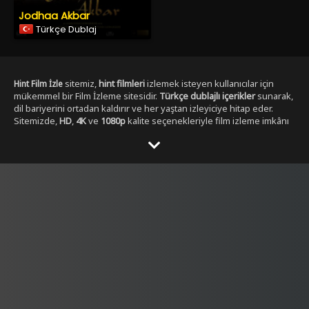
Jodhaa Akbar
Türkçe Dublaj
sitemiz,
hint filmleri
izlemek isteyen kullanıcılar için
Hint Film İzle
mükemmel bir Film İzleme sitesidir.
Türkçe dublajlı içerikler
sunarak,
dil bariyerini ortadan kaldırır ve her yaştan izleyiciye hitap eder.
Sitemizde,
HD
,
4K
ve
1080p
kalite seçenekleriyle film izleme imkânı
sunulmaktadır. ,
Yabancı Dizi izleme secenekleri ile
Dizibox
Kullanıcılar, her zaman en yüksek çözünürlükte, en kesintisiz
şekilde film izleyebilirler. Sitemizde yer alan Tüm
Hint film
kategorileri
, geniş bir yelpazeye sahiptir.
,
aksiyon hint filmleri izle
dram
,
romantik
,
komedi
,
gerilim
ve
fantastik
gibi en popüler
türlerdeki
hint filmleri
, kolayca ulaşılabilir. Ayrıca,
tüm film türlerini
keşfetmek isteyen kullanıcılar için özel filtreleme seçenekleri de
sunulmaktadır.
Hintfilmizle.vip
olarak,
full HD
Hint film izle türkçe
kalitesinde
hint filmleri
sunmakla kalmaz, aynı
dublaj tek parça
zamanda
yüksek kaliteli ses ve görüntü
ile eşsiz bir izleme
deneyimi yaşatır. Filmleri izlerken hem görsel hem de işitsel olarak
tatmin edici bir içerik elde edersiniz.
Türkçe dublajlı
ve
alt yazılı
filmler
gibi seçenekler sayesinde, kullanıcılar kendi tercihine göre
içerik seçebilirler. Hem yeni çıkan filmleri hem de klasikleşmiş
hint
filmleri
burada bulabilirsiniz. Sitemiz,
4K çözünürlük
sunarak,