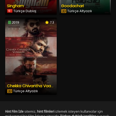
Singham
Goodachari
Türkçe Dublaj
Türkçe Altyazılı
2019
7.3
Chekka Chivantha Vaanam
Türkçe Altyazılı
sitemiz,
hint filmleri
izlemek isteyen kullanıcılar için
Hint Film İzle