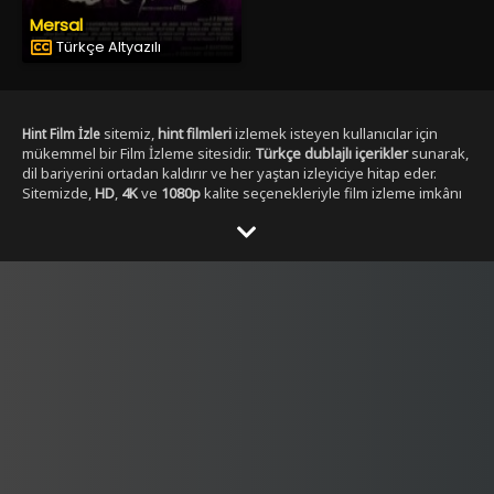
Mersal
Türkçe Altyazılı
sitemiz,
hint filmleri
izlemek isteyen kullanıcılar için
Hint Film İzle
mükemmel bir Film İzleme sitesidir.
Türkçe dublajlı içerikler
sunarak,
dil bariyerini ortadan kaldırır ve her yaştan izleyiciye hitap eder.
Sitemizde,
HD
,
4K
ve
1080p
kalite seçenekleriyle film izleme imkânı
sunulmaktadır. ,
Yabancı Dizi izleme secenekleri ile
Dizibox
Kullanıcılar, her zaman en yüksek çözünürlükte, en kesintisiz
şekilde film izleyebilirler. Sitemizde yer alan Tüm
Hint film
kategorileri
, geniş bir yelpazeye sahiptir.
,
aksiyon hint filmleri izle
dram
,
romantik
,
komedi
,
gerilim
ve
fantastik
gibi en popüler
türlerdeki
hint filmleri
, kolayca ulaşılabilir. Ayrıca,
tüm film türlerini
keşfetmek isteyen kullanıcılar için özel filtreleme seçenekleri de
sunulmaktadır.
Hintfilmizle.vip
olarak,
full HD
Hint film izle türkçe
kalitesinde
hint filmleri
sunmakla kalmaz, aynı
dublaj tek parça
zamanda
yüksek kaliteli ses ve görüntü
ile eşsiz bir izleme
deneyimi yaşatır. Filmleri izlerken hem görsel hem de işitsel olarak
tatmin edici bir içerik elde edersiniz.
Türkçe dublajlı
ve
alt yazılı
filmler
gibi seçenekler sayesinde, kullanıcılar kendi tercihine göre
içerik seçebilirler. Hem yeni çıkan filmleri hem de klasikleşmiş
hint
filmleri
burada bulabilirsiniz. Sitemiz,
4K çözünürlük
sunarak,