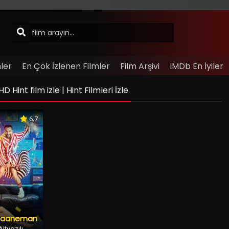
ler
En Çok İzlenen Filmler
Film Arşivi
IMDb En İyiler
Hint film izle | Hint Filmleri İzle
6.7
Jaaneman
ltyazılı