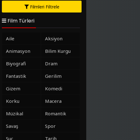
Filmleri Filtrele
Film Türleri
Aile
Aksiyon
Animasyon
Bilim Kurgu
Biyografi
Dram
Fantastik
Gerilim
Gizem
Komedi
Korku
Macera
Müzikal
Romantik
Savaş
Spor
Suç
Tarih