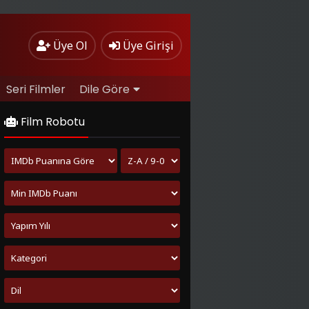
Üye Ol
Üye Girişi
Seri Filmler
Dile Göre
Film Robotu