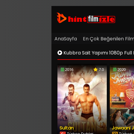
AnaSayfa
En Çok Beğenilen Film
Kubbra Sait Yapımı 1080p Full HD 
2016
7.0
2020
Sultan
Jawaani 
Türkçe Dublaj
Türkçe A