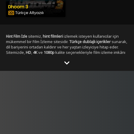
Dhoom 3
Türkçe Altyazılı
sitemiz,
hint filmleri
izlemek isteyen kullanıcılar için
Hint Film İzle
mükemmel bir Film İzleme sitesidir.
Türkçe dublajlı içerikler
sunarak,
dil bariyerini ortadan kaldırır ve her yaştan izleyiciye hitap eder.
Sitemizde,
HD
,
4K
ve
1080p
kalite seçenekleriyle film izleme imkânı
sunulmaktadır. ,
Yabancı Dizi izleme secenekleri ile
Dizibox
Kullanıcılar, her zaman en yüksek çözünürlükte, en kesintisiz
şekilde film izleyebilirler. Sitemizde yer alan Tüm
Hint film
kategorileri
, geniş bir yelpazeye sahiptir.
,
aksiyon hint filmleri izle
dram
,
romantik
,
komedi
,
gerilim
ve
fantastik
gibi en popüler
türlerdeki
hint filmleri
, kolayca ulaşılabilir. Ayrıca,
tüm film türlerini
keşfetmek isteyen kullanıcılar için özel filtreleme seçenekleri de
sunulmaktadır.
Hintfilmizle.vip
olarak,
full HD
Hint film izle türkçe
kalitesinde
hint filmleri
sunmakla kalmaz, aynı
dublaj tek parça
zamanda
yüksek kaliteli ses ve görüntü
ile eşsiz bir izleme
deneyimi yaşatır. Filmleri izlerken hem görsel hem de işitsel olarak
tatmin edici bir içerik elde edersiniz.
Türkçe dublajlı
ve
alt yazılı
filmler
gibi seçenekler sayesinde, kullanıcılar kendi tercihine göre
içerik seçebilirler. Hem yeni çıkan filmleri hem de klasikleşmiş
hint
filmleri
burada bulabilirsiniz. Sitemiz,
4K çözünürlük
sunarak,