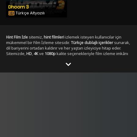
Dhoom 3
Türkçe Altyazılı
sitemiz,
hint filmleri
izlemek isteyen kullanıcılar için
Hint Film İzle
mükemmel bir Film İzleme sitesidir.
Türkçe dublajlı içerikler
sunarak,
dil bariyerini ortadan kaldırır ve her yaştan izleyiciye hitap eder.
Sitemizde,
HD
,
4K
ve
1080p
kalite seçenekleriyle film izleme imkânı
sunulmaktadır. ,
Yabancı Dizi izleme secenekleri ile
Dizibox
Kullanıcılar, her zaman en yüksek çözünürlükte, en kesintisiz
şekilde film izleyebilirler. Sitemizde yer alan Tüm
Hint film
kategorileri
, geniş bir yelpazeye sahiptir.
,
aksiyon hint filmleri izle
dram
,
romantik
,
komedi
,
gerilim
ve
fantastik
gibi en popüler
türlerdeki
hint filmleri
, kolayca ulaşılabilir. Ayrıca,
tüm film türlerini
keşfetmek isteyen kullanıcılar için özel filtreleme seçenekleri de
sunulmaktadır.
Hintfilmizle.vip
olarak,
full HD
Hint film izle türkçe
kalitesinde
hint filmleri
sunmakla kalmaz, aynı
dublaj tek parça
zamanda
yüksek kaliteli ses ve görüntü
ile eşsiz bir izleme
deneyimi yaşatır. Filmleri izlerken hem görsel hem de işitsel olarak
tatmin edici bir içerik elde edersiniz.
Türkçe dublajlı
ve
alt yazılı
filmler
gibi seçenekler sayesinde, kullanıcılar kendi tercihine göre
içerik seçebilirler. Hem yeni çıkan filmleri hem de klasikleşmiş
hint
filmleri
burada bulabilirsiniz. Sitemiz,
4K çözünürlük
sunarak,