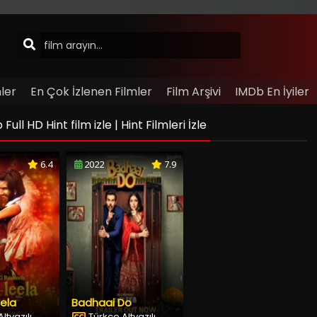
ler
En Çok İzlenen Filmler
Film Arşivi
IMDb En İyiler
l HD Hint film izle | Hint Filmleri İzle
6.4
2022
7.9
eela
Badhaai Do
ltyazılı
Türkçe Altyazılı