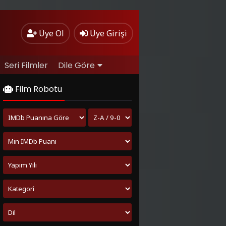
Üye Ol
Üye Girişi
Seri Filmler
Dile Göre
Film Robotu