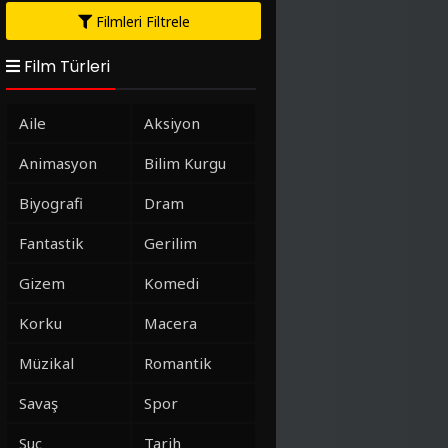
Filmleri Filtrele
Film Türleri
Aile
Aksiyon
Animasyon
Bilim Kurgu
Biyografi
Dram
Fantastik
Gerilim
Gizem
Komedi
Korku
Macera
Müzikal
Romantik
Savaş
Spor
Suç
Tarih