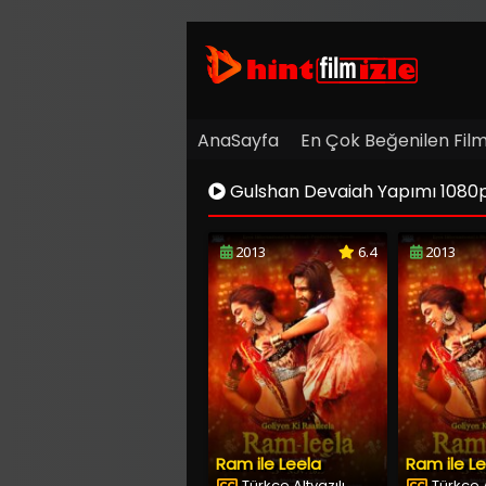
AnaSayfa
En Çok Beğenilen Film
Gulshan Devaiah Yapımı 1080p Ful
2013
6.4
2013
Ram ile Leela
Ram ile L
Türkçe Altyazılı
Türkçe A