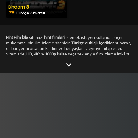
Dhoom 3
Türkçe Altyazılı
sitemiz,
hint filmleri
izlemek isteyen kullanıcılar için
Hint Film İzle
mükemmel bir Film İzleme sitesidir.
Türkçe dublajlı içerikler
sunarak,
dil bariyerini ortadan kaldırır ve her yaştan izleyiciye hitap eder.
Sitemizde,
HD
,
4K
ve
1080p
kalite seçenekleriyle film izleme imkânı
sunulmaktadır. ,
Yabancı Dizi izleme secenekleri ile
Dizibox
Kullanıcılar, her zaman en yüksek çözünürlükte, en kesintisiz
şekilde film izleyebilirler. Sitemizde yer alan Tüm
Hint film
kategorileri
, geniş bir yelpazeye sahiptir.
,
aksiyon hint filmleri izle
dram
,
romantik
,
komedi
,
gerilim
ve
fantastik
gibi en popüler
türlerdeki
hint filmleri
, kolayca ulaşılabilir. Ayrıca,
tüm film türlerini
keşfetmek isteyen kullanıcılar için özel filtreleme seçenekleri de
sunulmaktadır.
Hintfilmizle.vip
olarak,
full HD
Hint film izle türkçe
kalitesinde
hint filmleri
sunmakla kalmaz, aynı
dublaj tek parça
zamanda
yüksek kaliteli ses ve görüntü
ile eşsiz bir izleme
deneyimi yaşatır. Filmleri izlerken hem görsel hem de işitsel olarak
tatmin edici bir içerik elde edersiniz.
Türkçe dublajlı
ve
alt yazılı
filmler
gibi seçenekler sayesinde, kullanıcılar kendi tercihine göre
içerik seçebilirler. Hem yeni çıkan filmleri hem de klasikleşmiş
hint
filmleri
burada bulabilirsiniz. Sitemiz,
4K çözünürlük
sunarak,