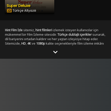
Super Deluxe
Türkçe Altyazılı
sitemiz,
hint filmleri
izlemek isteyen kullanıcılar için
Hint Film İzle
mükemmel bir Film İzleme sitesidir.
Türkçe dublajlı içerikler
sunarak,
dil bariyerini ortadan kaldırır ve her yaştan izleyiciye hitap eder.
Sitemizde,
HD
,
4K
ve
1080p
kalite seçenekleriyle film izleme imkânı
sunulmaktadır. ,
Yabancı Dizi izleme secenekleri ile
Dizibox
Kullanıcılar, her zaman en yüksek çözünürlükte, en kesintisiz
şekilde film izleyebilirler. Sitemizde yer alan Tüm
Hint film
kategorileri
, geniş bir yelpazeye sahiptir.
,
aksiyon hint filmleri izle
dram
,
romantik
,
komedi
,
gerilim
ve
fantastik
gibi en popüler
türlerdeki
hint filmleri
, kolayca ulaşılabilir. Ayrıca,
tüm film türlerini
keşfetmek isteyen kullanıcılar için özel filtreleme seçenekleri de
sunulmaktadır.
Hintfilmizle.vip
olarak,
full HD
Hint film izle türkçe
kalitesinde
hint filmleri
sunmakla kalmaz, aynı
dublaj tek parça
zamanda
yüksek kaliteli ses ve görüntü
ile eşsiz bir izleme
deneyimi yaşatır. Filmleri izlerken hem görsel hem de işitsel olarak
tatmin edici bir içerik elde edersiniz.
Türkçe dublajlı
ve
alt yazılı
filmler
gibi seçenekler sayesinde, kullanıcılar kendi tercihine göre
içerik seçebilirler. Hem yeni çıkan filmleri hem de klasikleşmiş
hint
filmleri
burada bulabilirsiniz. Sitemiz,
4K çözünürlük
sunarak,