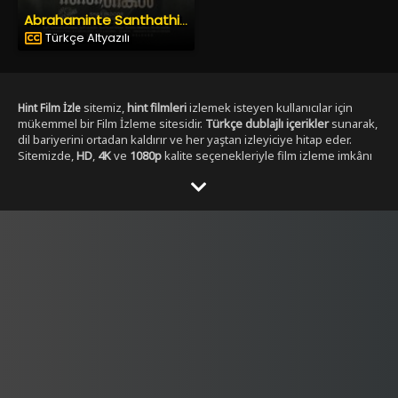
Abrahaminte Santhathikal
Türkçe Altyazılı
sitemiz,
hint filmleri
izlemek isteyen kullanıcılar için
Hint Film İzle
mükemmel bir Film İzleme sitesidir.
Türkçe dublajlı içerikler
sunarak,
dil bariyerini ortadan kaldırır ve her yaştan izleyiciye hitap eder.
Sitemizde,
HD
,
4K
ve
1080p
kalite seçenekleriyle film izleme imkânı
sunulmaktadır. ,
Yabancı Dizi izleme secenekleri ile
Dizibox
Kullanıcılar, her zaman en yüksek çözünürlükte, en kesintisiz
şekilde film izleyebilirler. Sitemizde yer alan Tüm
Hint film
kategorileri
, geniş bir yelpazeye sahiptir.
,
aksiyon hint filmleri izle
dram
,
romantik
,
komedi
,
gerilim
ve
fantastik
gibi en popüler
türlerdeki
hint filmleri
, kolayca ulaşılabilir. Ayrıca,
tüm film türlerini
keşfetmek isteyen kullanıcılar için özel filtreleme seçenekleri de
sunulmaktadır.
Hintfilmizle.vip
olarak,
full HD
Hint film izle türkçe
kalitesinde
hint filmleri
sunmakla kalmaz, aynı
dublaj tek parça
zamanda
yüksek kaliteli ses ve görüntü
ile eşsiz bir izleme
deneyimi yaşatır. Filmleri izlerken hem görsel hem de işitsel olarak
tatmin edici bir içerik elde edersiniz.
Türkçe dublajlı
ve
alt yazılı
filmler
gibi seçenekler sayesinde, kullanıcılar kendi tercihine göre
içerik seçebilirler. Hem yeni çıkan filmleri hem de klasikleşmiş
hint
filmleri
burada bulabilirsiniz. Sitemiz,
4K çözünürlük
sunarak,